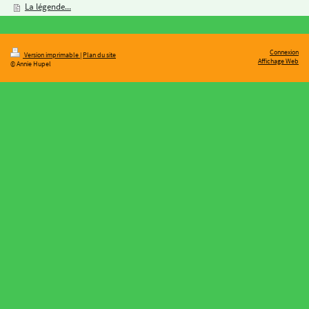
La légende...
Connexion
Version imprimable
|
Plan du site
Affichage Web
© Annie Hupel