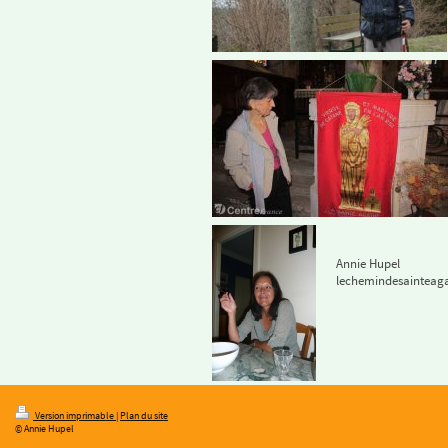
Annie Hupel
lechemindesainteag
Version imprimable
|
Plan du site
© Annie Hupel