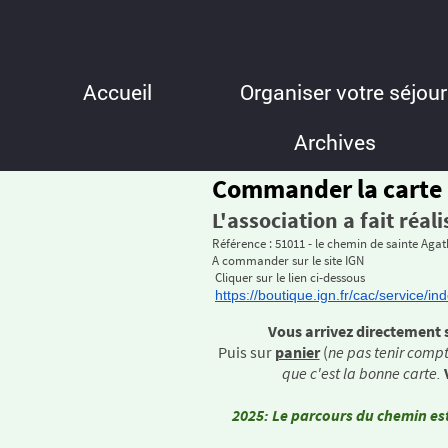
Accueil
Organiser votre séjour
Archives
Commander la carte
L'association a fait réal
Référence : 51011 - le chemin de sainte Aga
A commander sur le site IGN
Cliquer sur le lien ci-dessous
https://boutique.ign.fr/cac/
service/in
Vous arrivez directement sur
Puis sur
panier
(
ne pas tenir compt
que c'est la bonne carte.
2025: Le parcours du chemin est
--------------------------