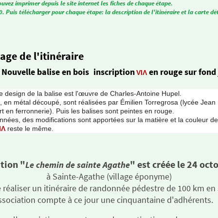
uvez imprimer depuis le site internet les fiches de chaque étape.
. Puis télécharger pour chaque étape: la description de l'itinéraire et la carte dét
age de l'itinéraire
Nouvelle balise en bois
inscription
en rouge sur fond
VIɅ
 design de la balise est l'œuvre de Charles-Antoine Hupel.
es, en métal découpé, sont réalisées par Émilien Torregrosa (ly
rt en ferronnerie). Puis les balises sont peintes en rouge.
es années, des modifications sont apportées sur la matiè
IɅ
reste le même.
tion "
" est créée le 24 oct
Le chemin de sainte Agathe
à Sainte-Agathe (village éponyme)
e réaliser un itinéraire de randonnée pédestre de 100 km en 
à ce jour une cinquantaine d'adhérents.