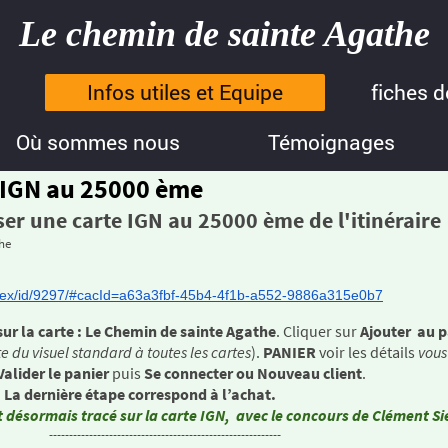
Le chemin de sainte Agathe
Infos utiles et Equipe
fiches 
Où sommes nous
Témoignages
 IGN au 25000 ème
iser une carte IGN au 25000 ème de l'itinéraire
the
dex/id/9297/#cacId=
a63a3fbf-45b4-4f1b-a552-
9886a315e0b7
 la carte : Le Chemin de sainte Agathe
. Cliquer sur
Ajouter au p
e du visuel standard à toutes les cartes
).
PANIER
voir les détails
vous
Valider le panier
puis
Se connecter ou Nouveau client
.
La dernière étape correspond à l’achat.
 désormais tracé sur la carte IGN, avec le concours de Clément S
--------------------------------