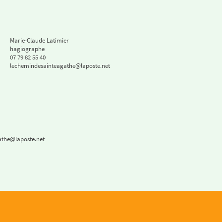
Marie-Claude Latimier
hagiographe
07 79 82 55 40
lechemindesainteagathe@laposte.net
athe@laposte.net