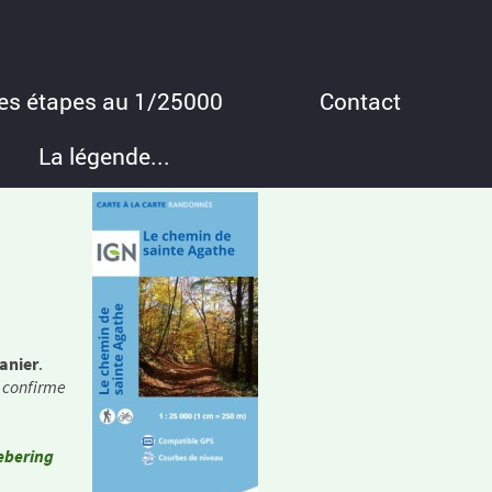
des étapes au 1/25000
Contact
La légende...
anier
.
 confirme
iebering