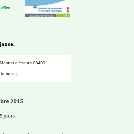
aillée.
 jaune.
cée Jean Monnet d'Yzeure 03400
re et la couleur de la balise,
obre 2015
5 jours