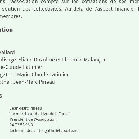
ns l'association compte sur les cotisations de ses me
 soutien des collectivités. Au-delà de l'aspect financier
s membres.
ation
Vallard
alisage: Eliane Dozolme et Florence Malançon
ie-Claude Latimier
gathe : Marie-Claude Latimier
tha : Jean-Marc Pineau
s
Jean-Marc Pineau
"Le marcheur du Livradois Forez"
Président de l'Association
04 73 53 96 31
lechemindesainteagathe@laposte.net