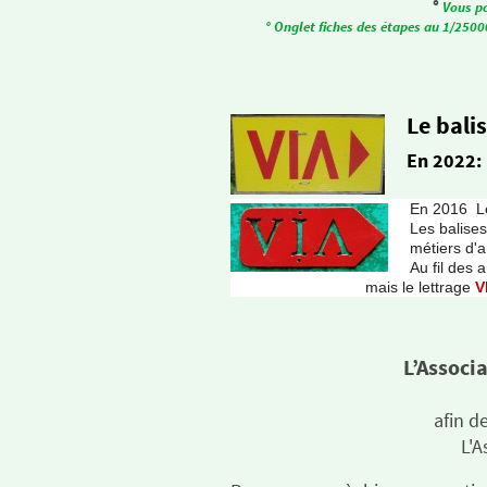
Vo °
Vous po
° Onglet fiches des étapes au 1/25000
Le balis
En 2022: 
En 2016 Le
Les balis
métiers d'a
Au fil d
mais le lettrage
V
L’Associa
afin d
L'Association compte 